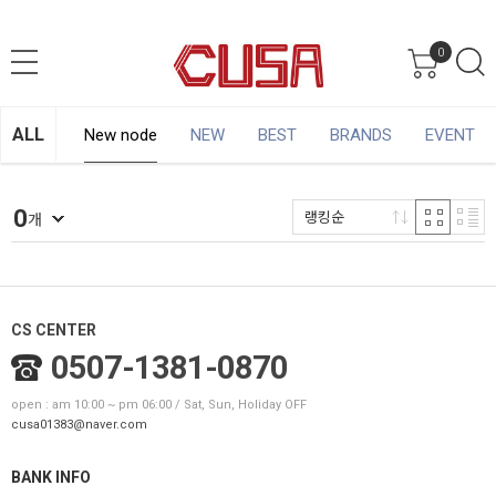
0
ALL
New node
NEW
BEST
BRANDS
EVENT
0
랭킹순
개
CS CENTER
0507-1381-0870
open : am 10:00 ~ pm 06:00 / Sat, Sun, Holiday OFF
cusa01383@naver.com
BANK INFO