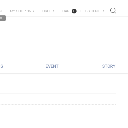
N
MY SHOPPING
ORDER
CART
CS CENTER
0
0
DS
EVENT
STORY