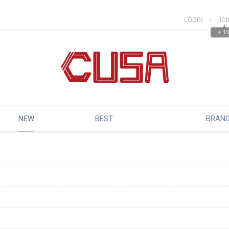
LOGIN
JOI
▲
+ 10
NEW
BEST
BRAN