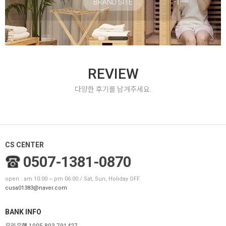
BRAND SITE
REVIEW
다양한 후기를 남겨주세요.
CS CENTER
0507-1381-0870
open : am 10:00 ~ pm 06:00 / Sat, Sun, Holiday OFF
cusa01383@naver.com
BANK INFO