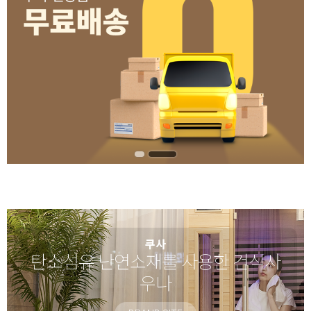
쿠사
탄소섬유 난연소재를 사용한 건식사
우나